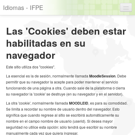
Idiomas - IFPE
Español - Internacional (es)
Las 'Cookies' deben estar
Usted no se ha identificado. (
Acceder
)
habilitadas en su
navegador
Este sitio utiliza dos "cookies".
La esencial es la de sesión, normalmente llamada
MoodleSession
. Debe
permitir que su navegador la acepte para poder mantener el servicio
funcionando de una página a otra. Cuando sale de la plataforma o cierra
su navegador la 'cookie' se destruye (en su navegador y en el servidor).
La otra 'cookie', normalmente llamada
MOODLEID
, es para su comodidad.
Se limita a recordar su nombre de usuario dentro del navegador. Esto
significa que cuando regrese al sitio se escribirá automáticamente su
nombre en el campo nombre de usuario (userid). Si desea mayor
seguridad no utilice esta opción: sólo tendrá que escribir su nombre
manualmente cada vez que quiera ingresar.