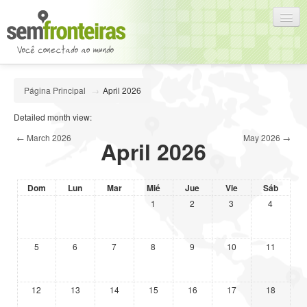
Español - Internacional (es)
Página Principal
→
April 2026
Usted no se ha identificado. (
Acceder
)
Detailed month view:
←
March 2026
May 2026
→
April 2026
Dom
Lun
Mar
Mié
Jue
Vie
Sáb
1
2
3
4
5
6
7
8
9
10
11
12
13
14
15
16
17
18