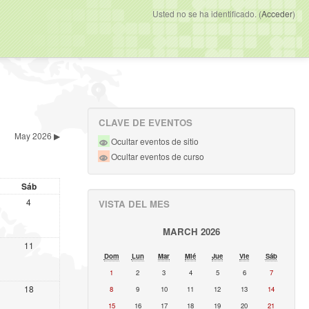
Usted no se ha identificado. (
Acceder
)
CLAVE DE EVENTOS
May 2026
▶
Ocultar eventos de sitio
Ocultar eventos de curso
Sáb
4
VISTA DEL MES
MARCH 2026
11
Dom
Lun
Mar
Mié
Jue
Vie
Sáb
1
2
3
4
5
6
7
18
8
9
10
11
12
13
14
15
16
17
18
19
20
21