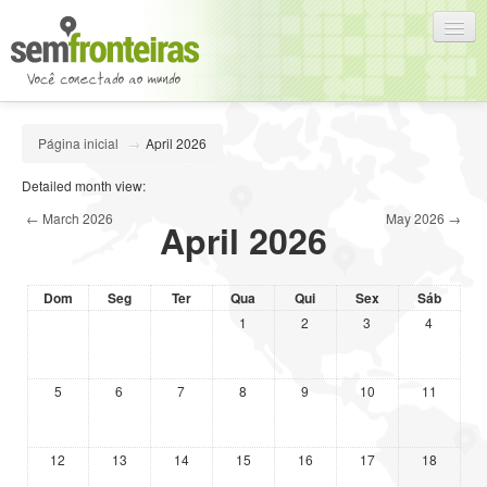
Português - Brasil (pt_br)
Página inicial
→
April 2026
Você ainda não se identificou. (
Acessar
)
Detailed month view:
←
March 2026
May 2026
→
April 2026
Dom
Seg
Ter
Qua
Qui
Sex
Sáb
1
2
3
4
5
6
7
8
9
10
11
12
13
14
15
16
17
18