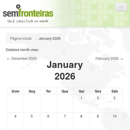
Português - Brasil (pt_br)
Página inicial
→
January 2026
Você ainda não se identificou. (
Acessar
)
Detailed month view:
←
December 2025
February 2026
→
January
2026
Dom
Seg
Ter
Qua
Qui
Sex
Sáb
1
2
3
4
5
6
7
8
9
10